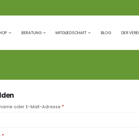
HOP
BERATUNG
MITGLIEDSCHAFT
BLOG
DER VERE
lden
Erforderlich
rname oder E-Mail-Adresse
*
Erforderlich
t
*