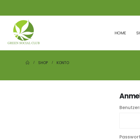
HOME
S
SHOP
KONTO
Anme
Benutze
Passwor