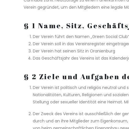
Cannabis zählt heutzutage zu einem anerkannten und
Verein gegründet, um den Mitgliedern eine legale M
§ 1 Name, Sitz, Geschäft
Der Verein führt den Namen „Green Social Club“
Der Verein soll in das Vereinsregister eingetrag
Der Verein hat seinen Sitz in Oranienburg
Das Geschäftsjahr des Vereins ist das Kalenderj
§ 2 Ziele und Aufgaben d
Der Verein ist politisch und religiös neutral un
Nationalitäten, Kulturen, Religionen und sozia
Stellung oder sexueller Identität eine Heimat.
Der Zweck des Vereins ist ausschließlich der
durch und an ihre Mitglieder zum Eigenkonsum,
von beim gemeinschaftlichen Eigenanbau gewon