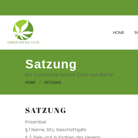
HOME
S
Satzung
Ein Cannabis Social Club aus Berlin
HOME
SATZUNG
SATZUNG
Präambel
§ 1 Name, Sitz, Geschäftsjahr
§ 2 Ziele und Aufgaben des Vereins