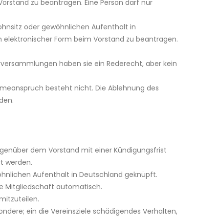
 Vorstand zu beantragen. Eine Person darf nur
Wohnsitz oder gewöhnlichen Aufenthalt in
r in elektronischer Form beim Vorstand zu beantragen.
erversammlungen haben sie ein Rederecht, aber kein
ahmeanspruch besteht nicht. Die Ablehnung des
den.
 gegenüber dem Vorstand mit einer Kündigungsfrist
rt werden.
wöhnlichen Aufenthalt in Deutschland geknüpft.
ie Mitgliedschaft automatisch.
mitzuteilen.
ndere; ein die Vereinsziele schädigendes Verhalten,