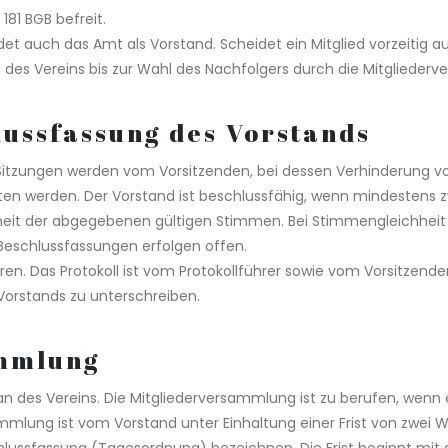
81 BGB befreit.
et auch das Amt als Vorstand. Scheidet ein Mitglied vorzeitig a
ed des Vereins bis zur Wahl des Nachfolgers durch die Mitgliede
lussfassung des Vorstands
itzungen werden vom Vorsitzenden, bei dessen Verhinderung von 
lten werden. Der Vorstand ist beschlussfähig, wenn mindestens z
heit der abgegebenen gültigen Stimmen. Bei Stimmengleichheit 
 Beschlussfassungen erfolgen offen.
eren. Das Protokoll ist vom Protokollführer sowie vom Vorsitzen
 Vorstands zu unterschreiben.
ammlung
n des Vereins. Die Mitgliederversammlung ist zu berufen, wenn e
ammlung ist vom Vorstand unter Einhaltung einer Frist von zwei