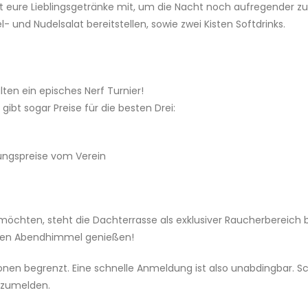
gt eure Lieblingsgetränke mit, um die Nacht noch aufregender zu
l- und Nudelsalat bereitstellen, sowie zwei Kisten Softdrinks.
ten ein episches Nerf Turnier!
 gibt sogar Preise für die besten Drei:
ngspreise vom Verein
 möchten, steht die Dachterrasse als exklusiver Raucherbereich b
 den Abendhimmel genießen!
onen begrenzt. Eine schnelle Anmeldung ist also unabdingbar. Sc
nzumelden.