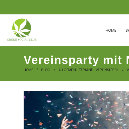
HOME
S
Vereinsparty mit 
HOME
BLOG
ALLGEMEIN
,
TERMINE
,
VEREINSLEBEN
V