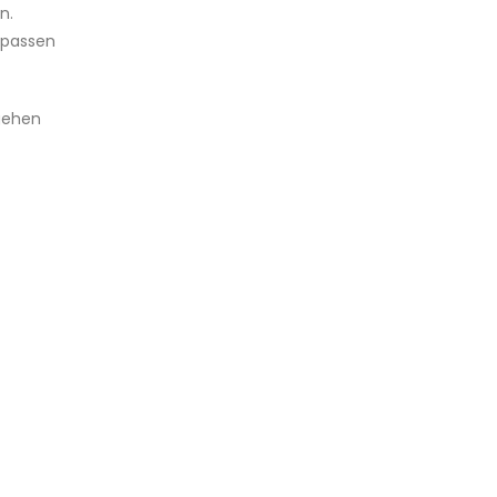
n.
rpassen
gehen