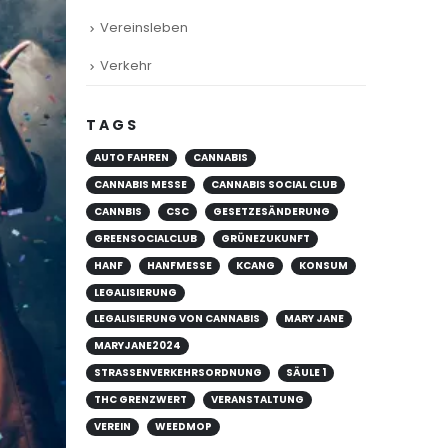
Vereinsleben
Verkehr
TAGS
AUTO FAHREN
CANNABIS
CANNABIS MESSE
CANNABIS SOCIAL CLUB
CANNBIS
CSC
GESETZESÄNDERUNG
GREENSOCIALCLUB
GRÜNEZUKUNFT
HANF
HANFMESSE
KCANG
KONSUM
LEGALISIERUNG
LEGALISIERUNG VON CANNABIS
MARY JANE
MARYJANE2024
STRASSENVERKEHRSORDNUNG
SÄULE 1
THC GRENZWERT
VERANSTALTUNG
VEREIN
WEEDMOP