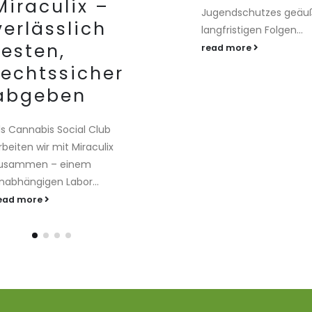
Miraculix –
Jugendschutzes geäuß
verlässlich
langfristigen Folgen...
testen,
read more
rechtssicher
abgeben
ls Cannabis Social Club
rbeiten wir mit Miraculix
usammen – einem
nabhängigen Labor...
ead more